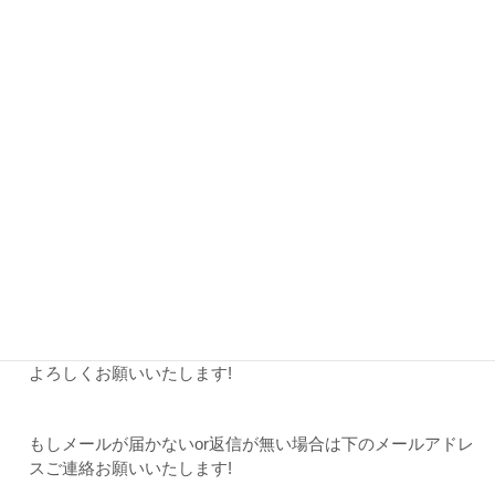
表参道駅より徒歩5分
ヘアサロンsylphの武藤です。
現在、技術向上の為、カットモデルさまを募集しておりま
す!
カットはスタイリストに見ていただき、最後にしっかりチェ
ックしてくださいます。
どのようなヘアスタイルでも大丈夫です!
ぜひお気軽にご連絡ください♪お待ちしております!
日時:2/6(金)20:30~
場所:表参道駅より徒歩5分 sylph
料金はいただきません♪
よろしくお願いいたします!
もしメールが届かないor返信が無い場合は下のメールアドレ
スご連絡お願いいたします!