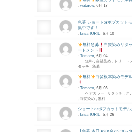
:
watarow
, 6月 17
急募 ショートorボブカット
集中です！
:
brisaHORIE
, 6月 10
無料急募
白髪染めリタ
ートメント
:
Tomorro
, 6月 04
無料
白髪染め
トリート
,
,
タッチ
急募
,
無料
白髪根本染めモデ
:
Tomorro
, 6月 03
ヘアカラー
リタッチ
グ
,
,
白髪染め
無料
,
,
ショートorボブカットモデル
:
brisaHORIE
, 5月 26
【急募 本日3/20(金)19:30~