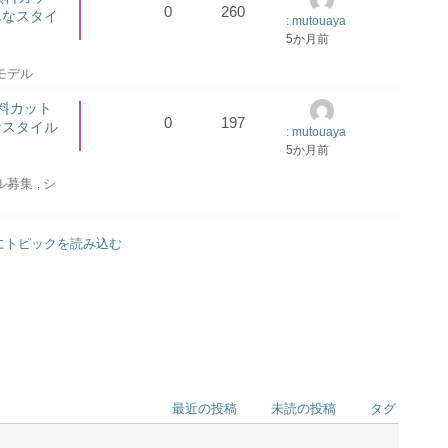
0
260
んなスタイ
: mutouaya
5か月前
モデル
 無料カット
0
197
なスタイル
: mutouaya
5か月前
ル募集
シ
,
にトピックを読み込む
最近の投稿
未読の投稿
タグ