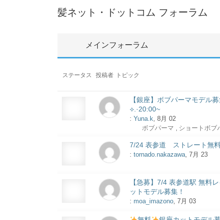
髪ネット・ドットコム フォーラム
メインフォーラム
ステータス
投稿者
トピック
【銀座】ボブパーマモデル募
⟡.·20:00~
:
Yuna.k
, 8月 02
ボブパーマ
ショートボブ
,
7/24 表参道 ストレート無
:
tornado.nakazawa
, 7月 23
【急募】7/4 表参道駅 無料
ットモデル募集！
:
moa_imazono
, 7月 03
無料
銀座カットモデル