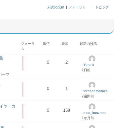
未読の投稿
|
フォーラム
|
トピック
フォーラ
返信
表示
最新の投稿
ム
集
0
2
: Yuna.k
7日前
パーマ
料
0
1
: tornado.nakaza...
2週間前
レイヤーカ
0
158
: moa_imazono
1か月前
募集