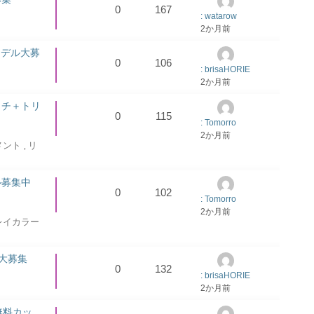
0
167
: watarow
2か月前
モデル大募
0
106
: brisaHORIE
2か月前
ッチ＋トリ
0
115
: Tomorro
2か月前
メント
リ
,
ル募集中
0
102
: Tomorro
2か月前
レイカラー
大募集
0
132
: brisaHORIE
2か月前
 無料カッ