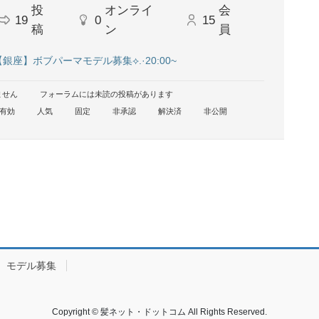
投
オンライ
会
19
0
15
稿
ン
員
【銀座】ボブパーマモデル募集⟡.·20:00~
ません
フォーラムには未読の投稿があります
有効
人気
固定
非承認
解決済
非公開
モデル募集
Copyright © 髪ネット・ドットコム All Rights Reserved.