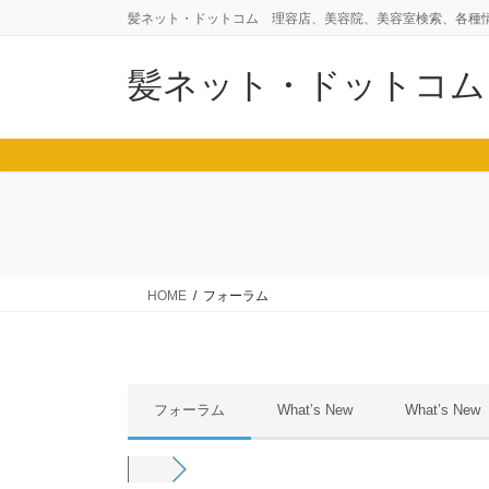
コ
ナ
髪ネット・ドットコム 理容店、美容院、美容室検索、各種
ン
ビ
テ
ゲ
髪ネット・ドットコム
ン
ー
ツ
シ
に
ョ
移
ン
動
に
移
動
HOME
フォーラム
フォーラム
What’s New
What’s New