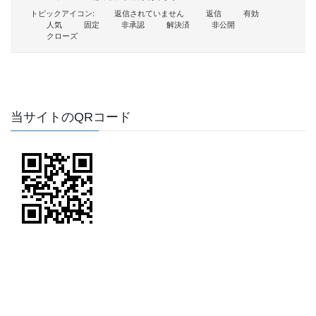
トピックアイコン:
返信されていません
返信
有効
人気
固定
非承認
解決済
非公開
クローズ
当サイトのQRコード