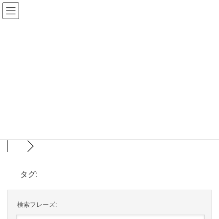
コ
ナ
髪ネット・ドットコム
ン
ビ
テ
ゲ
コンテンツの見直しとフォーラム開設について
ン
ー
ツ
シ
フォーラム
に
ョ
移
ン
動
に
HOME
フォーラム
移
動
タグ:
検索フレーズ: