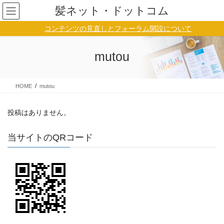
コ
ナ
髪ネット・ドットコム
ン
ビ
テ
ゲ
コンテンツの見直しとフォーラム開設について
ン
ー
ツ
シ
mutou
に
ョ
移
ン
動
に
HOME
mutou
移
動
投稿はありません。
当サイトのQRコード